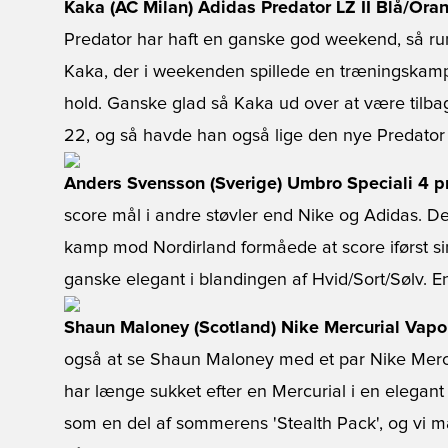
Kaka (AC Milan) Adidas Predator LZ II Blå/Ora
Predator har haft en ganske god weekend, så ru
Kaka, der i weekenden spillede en træningskamp
hold. Ganske glad så Kaka ud over at være tilbag
22, og så havde han også lige den nye Predator 
Anders Svensson (Sverige) Umbro Speciali 4 p
score mål i andre støvler end Nike og Adidas. De
kamp mod Nordirland formåede at score iførst si
ganske elegant i blandingen af Hvid/Sort/Sølv. En
Shaun Maloney (Scotland) Nike Mercurial Vapor
også at se Shaun Maloney med et par Nike Mercur
har længe sukket efter en Mercurial i en elegant s
som en del af sommerens 'Stealth Pack', og vi 