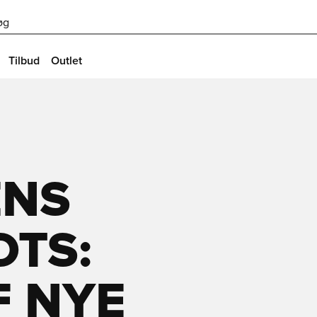
øg
Tilbud
Outlet
ENS
OTS:
F NYE