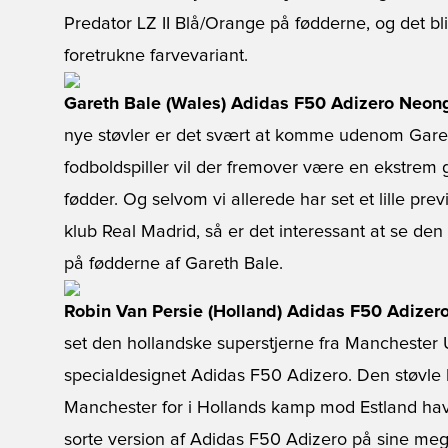
Predator LZ II Blå/Orange på fødderne, og det bli
foretrukne farvevariant.
Gareth Bale (Wales) Adidas F50 Adizero Neon
nye støvler er det svært at komme udenom Garet
fodboldspiller vil der fremover være en ekstre
fødder. Og selvom vi allerede har set et lille pre
klub Real Madrid, så er det interessant at se 
på fødderne af Gareth Bale.
Robin Van Persie (Holland) Adidas F50 Adizer
set den hollandske superstjerne fra Manchester 
specialdesignet Adidas F50 Adizero. Den støvle
Manchester for i Hollands kamp mod Estland ha
sorte version af Adidas F50 Adizero på sine mege