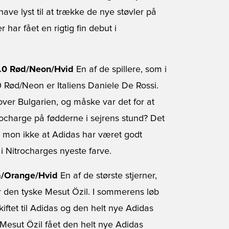
 have lyst til at trække de nye støvler på
 har fået en rigtig fin debut i
 1.0 Rød/Neon/Hvid
En af de spillere, som i
 Rød/Neon er Italiens Daniele De Rossi.
over Bulgarien, og måske var det for at
ocharge på fødderne i sejrens stund? Det
 mon ikke at Adidas har været godt
 i Nitrocharges nyeste farve.
lå/Orange/Hvid
En af de største stjerner,
r den tyske Mesut Özil. I sommerens løb
kiftet til Adidas og den helt nye Adidas
e Mesut Özil fået den helt nye Adidas