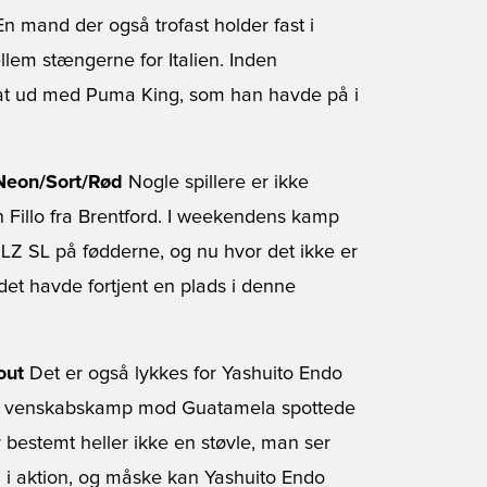
n mand der også trofast holder fast i
llem stængerne for Italien. Inden
at ud med Puma King, som han havde på i
 Neon/Sort/Rød
Nogle spillere er ikke
in Fillo fra Brentford. I weekendens kamp
LZ SL på fødderne, og nu hvor det ikke er
at det havde fortjent en plads i denne
out
Det er også lykkes for Yashuito Endo
pans venskabskamp mod Guatamela spottede
bestemt heller ikke en støvle, man ser
 i aktion, og måske kan Yashuito Endo