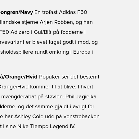
eongrøn/Navy
En trofast Adidas F50
llandske stjerne Arjen Robben, og han
50 Adizero i Gul/Blå på fødderne i
rvevariant er blevet taget godt i mod, og
sholdsspillere rundt omkring i Europa i
Blå/Orange/Hvid
Populær ser det bestemt
Orange/Hvid kommer til at blive. I hvert
ået mængderabat på støvlen. Phil Jagielka
derne, og det samme gjaldt i øvrigt for
ke har Ashley Cole ude på venstrebacken
st i sine Nike Tiempo Legend IV.