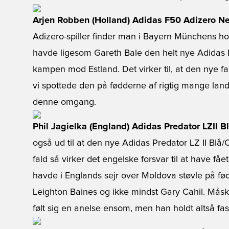
Arjen Robben (Holland) Adidas F50 Adizero N
Adizero-spiller finder man i Bayern Münchens ho
havde ligesom Gareth Bale den helt nye Adidas F
kampen mod Estland. Det virker til, at den nye fa
vi spottede den på fødderne af rigtig mange land
denne omgang.
Phil Jagielka (England) Adidas Predator LZII 
også ud til at den nye Adidas Predator LZ II Blå/
fald så virker det engelske forsvar til at have f
havde i Englands sejr over Moldova støvle på fød
Leighton Baines og ikke mindst Gary Cahil. Mås
følt sig en anelse ensom, men han holdt altså fa