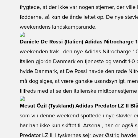
frygtede, at der ikke var nogen stjerner, der ville
fødderne, så kan de ånde lettet op. De nye støvler
weekendens landskampsrunde.
Daniele De Rossi (Italien) Adidas Nitrocharge
weekenden trak i den nye Adidas Nitrocharge 1.0
Italien gjorde Danmark en tjeneste og vandt 1-0 
hylde Danmark, at De Rossi havde den røde Nitr
må dog siges, at være ganske usandsynligt, men
tilfreds med at se den italienske midtbanestjerne
Mesut Özil (Tyskland) Adidas Predator LZ II B
som vi i denne weekend spottede i nye støvler e
har han ikke kun skiftet til Arsenal, han er også s
Predator LZ II. I tyskernes sejr over Østrig havd