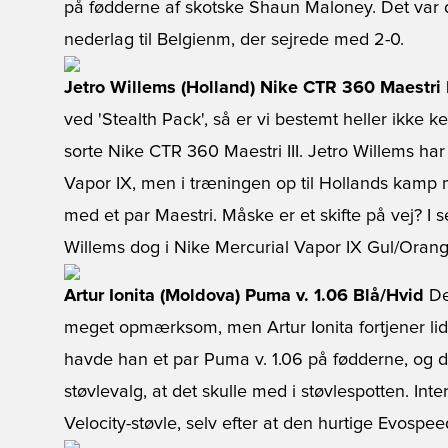
på fødderne af skotske Shaun Maloney. Det var do
nederlag til Belgienm, der sejrede med 2-0.
Jetro Willems (Holland) Nike CTR 360 Maestri 
ved 'Stealth Pack', så er vi bestemt heller ikke k
sorte Nike CTR 360 Maestri III. Jetro Willems har t
Vapor IX, men i træningen op til Hollands kamp
med et par Maestri. Måske er et skifte på vej? I
Willems dog i Nike Mercurial Vapor IX Gul/Orang
Artur Ionita (Moldova) Puma v. 1.06 Blå/Hvid
Det
meget opmærksom, men Artur Ionita fortjener lidt
havde han et par Puma v. 1.06 på fødderne, og d
støvlevalg, at det skulle med i støvlespotten. Inte
Velocity-støvle, selv efter at den hurtige Evospeed