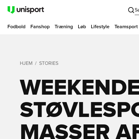
S
Fodbold
Fanshop
Træning
Løb
Lifestyle
Teamsport
HJEM
STORIES
WEEKEND
STØVLESP
MASSER A