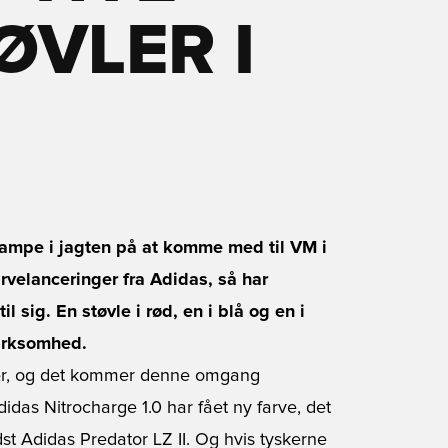
ØVLER I
ampe i jagten på at komme med til VM i
arvelanceringer fra Adidas, så har
l sig. En støvle i rød, en i blå og en i
ærksomhed.
nger, og det kommer denne omgang
didas Nitrocharge 1.0 har fået ny farve, det
 Adidas Predator LZ II. Og hvis tyskerne