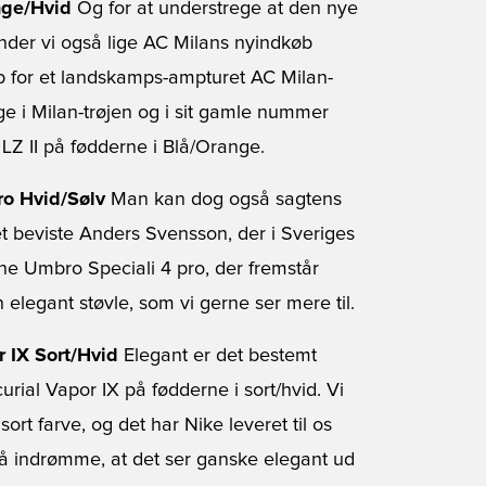
nge/Hvid
Og for at understrege at den nye
nder vi også lige AC Milans nyindkøb
 for et landskamps-ampturet AC Milan-
e i Milan-trøjen og i sit gamle nummer
LZ II på fødderne i Blå/Orange.
ro Hvid/Sølv
Man kan dog også sagtens
t beviste Anders Svensson, der i Sveriges
ne Umbro Speciali 4 pro, der fremstår
 elegant støvle, som vi gerne ser mere til.
 IX Sort/Hvid
Elegant er det bestemt
ial Vapor IX på fødderne i sort/hvid. Vi
ort farve, og det har Nike leveret til os
må indrømme, at det ser ganske elegant ud