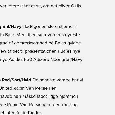
ver interessant at se, om det bliver Özils
grønl/Navy
I kategorien store stjerner i
h Bale. Med titlen som verdens dyreste
m grad af opmærksomhed på Bales gyldne
view af det til præsentationen i Bales nye
den nye Adidas F50 Adizero Neongrøn/Navy
o Rød/Sort/Hvid
De seneste kampe har vi
United Robin Van Persie i en
 havde han måske ladet ligge hjemme i
vde Robin Van Persie igen den røde og
t talentfulde fødder.