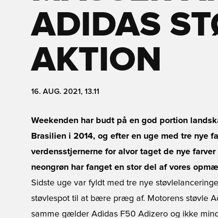
ADIDAS ST
AKTION
16. AUG. 2021, 13.11
Weekenden har budt på en god portion landsk
Brasilien i 2014, og efter en uge med tre nye f
verdensstjernerne for alvor taget de nye farver ti
neongrøn har fanget en stor del af vores opm
Sidste uge var fyldt med tre nye støvlelanceri
støvlespot til at bære præg af. Motorens støvle A
samme gælder Adidas F50 Adizero og ikke mindst