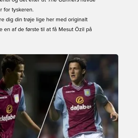
senal og det efter at
The Gunners
havde
 for tyskeren.
e dig din trøje lige her
med originalt
 en af de første til at få Mesut Özil på