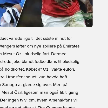
duet varede lige til det sidste minut for
Wengers løfter om nye spillere på Emirates
 om Mesut Özil pludselig fart. Dermed
rede joke blandt fodboldfans til pludselig
å holdkortet. Købet af Özil vakte eufori,
ere i transfervinduet, kun havde haft
ya Sanogo at glæde sig over. Men på
e Mesut Özil, ligesom man også fik tilgang
 Der ingen tvivl om, hvem Arsenal-fans vil