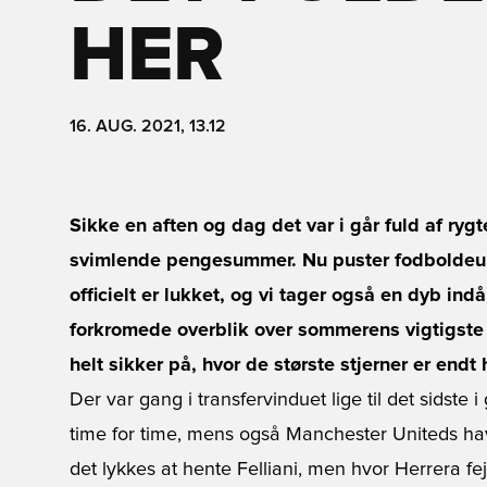
HER
16. AUG. 2021, 13.12
Sikke en aften og dag det var i går fuld af ryg
svimlende pengesummer. Nu puster fodboldeuro
officielt er lukket, og vi tager også en dyb in
forkromede overblik over sommerens vigtigste 
helt sikker på, hvor de største stjerner er endt
Der var gang i transfervinduet lige til det sidste 
time for time, mens også Manchester Uniteds havd
det lykkes at hente Felliani, men hvor Herrera fe