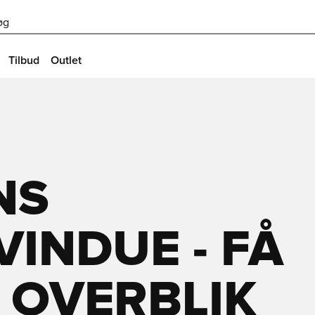
øg
Tilbud
Outlet
NS
INDUE - FÅ
 OVERBLIK