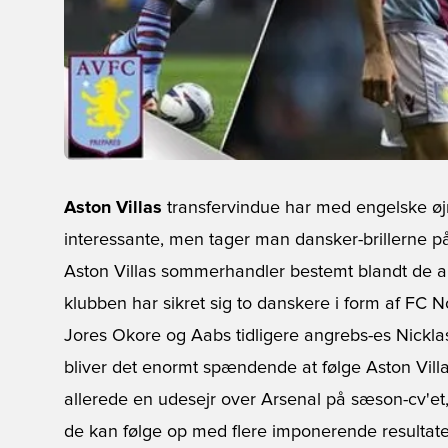
Aston Villas
transfervindue har med engelske øj
interessante, men tager man dansker-brillerne p
Aston Villas sommerhandler bestemt blandt de a
klubben har sikret sig to danskere i form af FC N
Jores Okore og Aabs tidligere angrebs-es Nickl
bliver det enormt spændende at følge Aston Vill
allerede en udesejr over Arsenal på sæson-cv'et,
de kan følge op med flere imponerende resultater