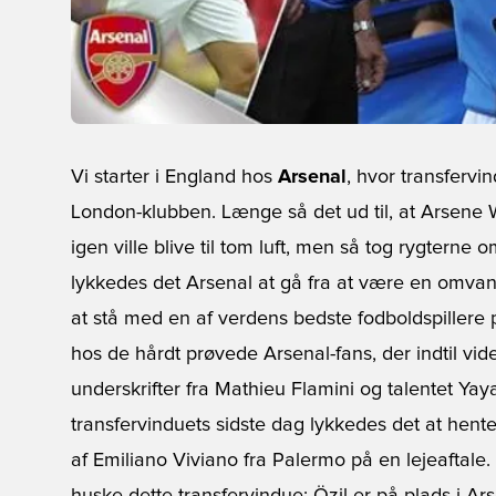
Vi starter i England hos
Arsenal
, hvor transfervin
London-klubben. Længe så det ud til, at Arsene 
igen ville blive til tom luft, men så tog rygterne
lykkedes det Arsenal at gå fra at være en omvand
at stå med en af verdens bedste fodboldspillere p
hos de hårdt prøvede Arsenal-fans, der indtil vid
underskrifter fra Mathieu Flamini og talentet Ya
transfervinduets sidste dag lykkedes det at hent
af Emiliano Viviano fra Palermo på en lejeaftale.