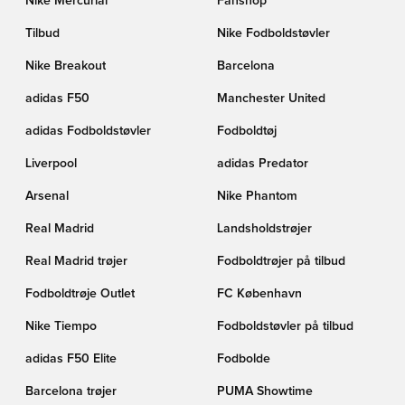
Nike Mercurial
Fanshop
Tilbud
Nike Fodboldstøvler
Nike Breakout
Barcelona
adidas F50
Manchester United
adidas Fodboldstøvler
Fodboldtøj
Liverpool
adidas Predator
Arsenal
Nike Phantom
Real Madrid
Landsholdstrøjer
Real Madrid trøjer
Fodboldtrøjer på tilbud
Fodboldtrøje Outlet
FC København
Nike Tiempo
Fodboldstøvler på tilbud
adidas F50 Elite
Fodbolde
Barcelona trøjer
PUMA Showtime