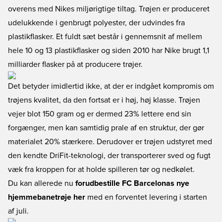
overens med Nikes miljørigtige tiltag. Trøjen er produceret
udelukkende i genbrugt polyester, der udvindes fra
plastikflasker. Et fuldt sæt består i gennemsnit af mellem
hele 10 og 13 plastikflasker og siden 2010 har Nike brugt 1,1
milliarder flasker på at producere trøjer.
Det betyder imidlertid ikke, at der er indgået kompromis om
trøjens kvalitet, da den fortsat er i høj, høj klasse. Trøjen
vejer blot 150 gram og er dermed 23% lettere end sin
forgænger, men kan samtidig prale af en struktur, der gør
materialet 20% stærkere. Derudover er trøjen udstyret med
den kendte DriFit-teknologi, der transporterer sved og fugt
væk fra kroppen for at holde spilleren tør og nedkølet.
Du kan allerede nu
forudbestille FC Barcelonas nye
hjemmebanetrøje her
med en forventet levering i starten
af juli.