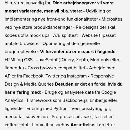
bl.a. være ansvarlig for.
Dine arbejdsopgaver vil være
meget varierende, men vil bl.a. være:
- Udvikling og
implementering nye front-end funktionaliteter - Microsites
ved nye store produktlanceringer - Re-designs der skal
kodes udfra mock-ups - A/B splittest - Website tilpasset
mobile browsere - Optimering af den generelle
brugeroplevelse.
Vi forventer du er ekspert i følgende:
-
HTML og CSS - JaveScript (jQuery, Zepto, MooTools eller
lignende) - Cross browser compatibilitet - Arbejde med
APIer fra Facebook, Twitter og Instagram - Responsive
Design & Media Queries
Desuden er det en fordel hvis du
har erfaring med:
- Bruge og analysere data fra Google
Analytics - Frameworks som Backbone.js, Ember.js eller
lignende - Erfaring med Python - Versionsstyring: git,
mercurial, subversion - Pre-processors: sass, less eller
coffeescript - Linux til husbehov
Ansættelse:
Løn efter