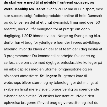
du skal være med til at udvikle front-end opgaver, og
være usability fokuseret.
Siden 2002 har vi i Unisport, med
stor succes, solgt fodboldprodukter online til hele Danmark
og du bliver en del af et ungt dynamisk firma med over 50
ansatte, hvor du får mulighed for at præge din egen
dagligdag. I 2012 åbnede vi op i Norge og Sverige, og bl.a.
derfor har vi brug for yderligere hænder i vores udviklings-
afdeling, hvor du bliver en del af et team der i dag består af
3 programmører. Du kommer til at arbejde fokuseret og
seriøst side om side med dygtige, entusiastiske kolleger på
en arbejdsplads med en uformel omgangstone og en
afslappet atmosfære.
Stillingen:
Brugernes krav til
webshops bliver større, og ny teknologi gør det muligt at
skabe en langt mere visuelt, brugervenlig og spændende
e-handelsoplevelse. Vi ønsker konstant at udvikle den
oplevelse brugerne får ved brug og vores site, og skal du