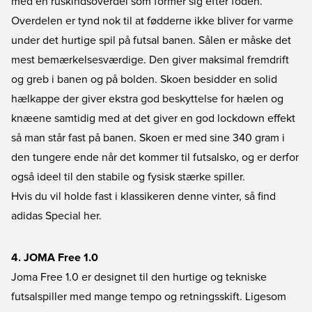
med en ruskindsoverdel som former sig efter foden.
Overdelen er tynd nok til at fødderne ikke bliver for varme
under det hurtige spil på futsal banen. Sålen er måske det
mest bemærkelsesværdige. Den giver maksimal fremdrift
og greb i banen og på bolden. Skoen besidder en solid
hælkappe der giver ekstra god beskyttelse for hælen og
knæene samtidig med at det giver en god lockdown effekt
så man står fast på banen. Skoen er med sine 340 gram i
den tungere ende når det kommer til futsalsko, og er derfor
også ideel til den stabile og fysisk stærke spiller.
Hvis du vil holde fast i klassikeren denne vinter, så find
adidas Special her.
4. JOMA Free 1.0
Joma Free 1.0 er designet til den hurtige og tekniske
futsalspiller med mange tempo og retningsskift. Ligesom