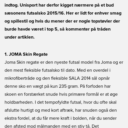
indtog. Unisport har derfor kigget nærmere på et bud
sæsonens futsalsko 2015/16. Her er lidt for enhver smag
og spillestil og hvis du mener der er nogle topstøvler der
burde havde været i top 5, så kommenter på tråden
under artiklen.
1. JOMA Skin Regate
Joma Skin regate er den nyeste futsal model fra Joma og er
den mest fleksible futsalsko til dato. Med en overdel i
mikrofibertråde og den fleksible SALA 2014 sål opnår
denne sko en vægt på kun 235 gram. På forfoden har
skoen en forstærket snude hvis primære formål er at øge
holdbarheden. I det tempofyldte futsal, hvor du ofte skal
afslutte hurtigt og med kort aftræk, har snuden også den
ekstra fordel, at du får mere kraft i bolden, når du sender
den afsted mod målmanden med en stiv tå. Det