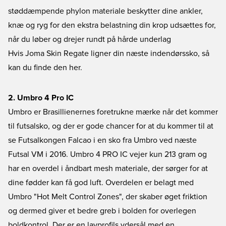
støddæmpende phylon materiale beskytter dine ankler,
knæ og ryg for den ekstra belastning din krop udsættes for,
når du løber og drejer rundt på hårde underlag
Hvis Joma Skin Regate ligner din næste indendørssko, så
kan du finde den her.
2. Umbro 4 Pro IC
Umbro er Brasillienernes foretrukne mærke når det kommer
til futsalsko, og der er gode chancer for at du kommer til at
se Futsalkongen Falcao i en sko fra Umbro ved næste
Futsal VM i 2016. Umbro 4 PRO IC vejer kun 213 gram og
har en overdel i åndbart mesh materiale, der sørger for at
dine fødder kan få god luft. Overdelen er belagt med
Umbro "Hot Melt Control Zones", der skaber øget friktion
og dermed giver et bedre greb i bolden for overlegen
boldkontrol. Der er en lavprofils ydersål med en