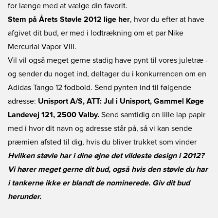
for længe med at vælge din favorit.
Stem på Årets Støvle 2012 lige her
, hvor du efter at have
afgivet dit bud, er med i lodtrækning om et par Nike
Mercurial Vapor VIII.
Vil vil også meget gerne stadig have pynt til vores juletræ -
og sender du noget ind, deltager du i konkurrencen om en
Adidas Tango 12 fodbold. Send pynten ind til følgende
adresse:
Unisport A/S, ATT: Jul i Unisport, Gammel Køge
Landevej 121, 2500 Valby.
Send samtidig en lille lap papir
med i hvor dit navn og adresse står på, så vi kan sende
præmien afsted til dig, hvis du bliver trukket som vinder
Hvilken støvle har i dine øjne det vildeste design i 2012?
Vi hører meget gerne dit bud, også hvis den støvle du har
i tankerne ikke er blandt de nominerede. Giv dit bud
herunder.