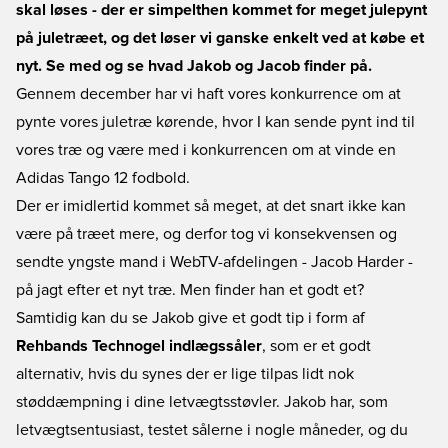
skal løses - der er simpelthen kommet for meget julepynt
på juletræet, og det løser vi ganske enkelt ved at købe et
nyt. Se med og se hvad Jakob og Jacob finder på.
Gennem december har vi haft vores konkurrence om at
pynte vores juletræ kørende, hvor I kan sende pynt ind til
vores træ og være med i konkurrencen om at vinde en
Adidas Tango 12 fodbold.
Der er imidlertid kommet så meget, at det snart ikke kan
være på træet mere, og derfor tog vi konsekvensen og
sendte yngste mand i WebTV-afdelingen - Jacob Harder -
på jagt efter et nyt træ. Men finder han et godt et?
Samtidig kan du se Jakob give et godt tip i form af
Rehbands Technogel indlægssåler
, som er et godt
alternativ, hvis du synes der er lige tilpas lidt nok
støddæmpning i dine letvægtsstøvler. Jakob har, som
letvægtsentusiast, testet sålerne i nogle måneder, og du