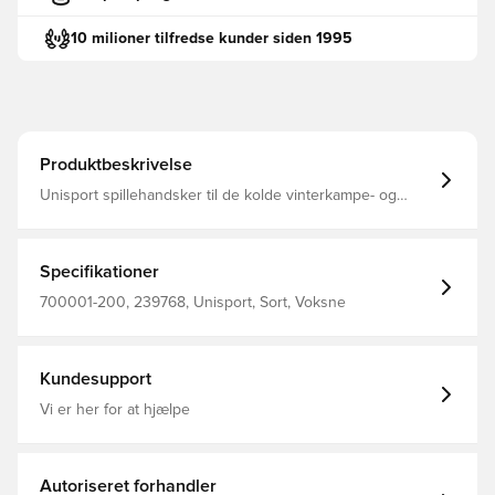
10 milioner tilfredse kunder siden 1995
Produktbeskrivelse
Unisport spillehandsker til de kolde vinterkampe- og
træninger Konstrueret med belægning på indersiden,
som giver et solidt greb på bolden ved indkast Logoet
samt den horisontale belægning er reflekterende, hvilket
gør at du sikkert og effektivt kan ses i mørket Designet
Specifikationer
med stilfuldt Unisport-logo på ydersiden Fremstillet i 85%
polyester og 15% elastan.
700001-200, 239768, Unisport, Sort, Voksne
Kundesupport
Vi er her for at hjælpe
Autoriseret forhandler