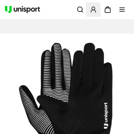
Åbner en Modal til at logge 