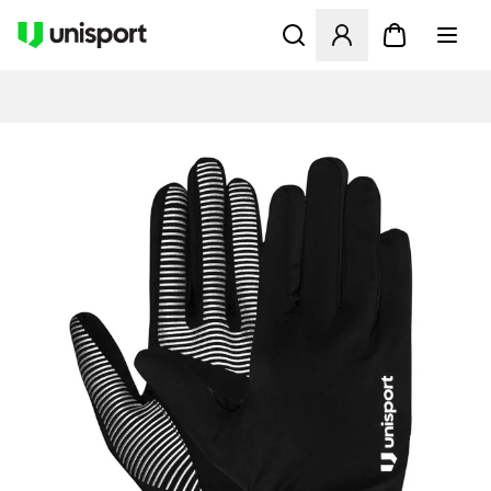
Åbner en Modal til at logge 