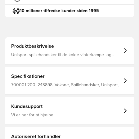
10 milioner tilfredse kunder siden 1995
Produktbeskrivelse
Unisport spillehandsker til de kolde vinterkampe- og
træninger Konstrueret med belægning på indersiden,
som giver et solidt greb på bolden ved indkast Logoet
samt den horisontale belægning er reflekterende, hvilket
gør at du sikkert og effektivt kan ses i mørket Designet
Specifikationer
med stilfuldt Unisport-logo på ydersiden Fremstillet i 85%
polyester og 15% elastan.
700001-200, 243898, Voksne, Spillehandsker, Unisport,
Mænd, Sort
Kundesupport
Vi er her for at hjælpe
Autoriseret forhandler