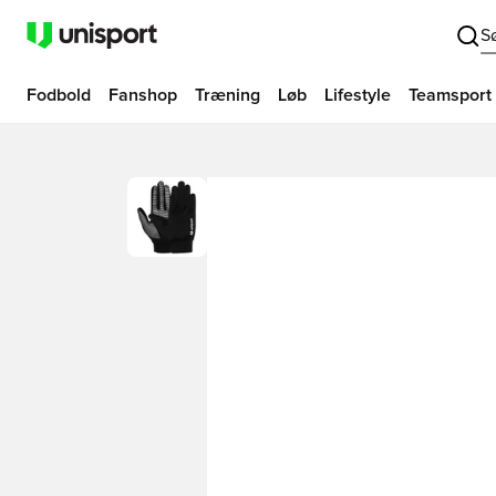
S
Fodbold
Fanshop
Træning
Løb
Lifestyle
Teamsport