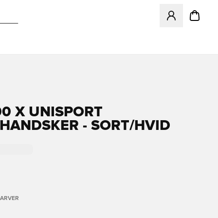
Åbner en Modal ti
00 X UNISPORT
EHANDSKER - SORT/HVID
FARVER