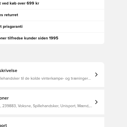
gt ved køb over 699 kr
s returret
t prisgaranti
oner tilfredse kunder siden 1995
krivelse
llehandsker til de kolde vinterkampe- og træninger
med belægning på indersiden, som giver et solidt
st Logoet samt den horisontale
 reflekterende, hvilket gør at du sikkert og effektivt
Unisport-logo på
ioner
ersiden Fremstillet i 85% polyester og 15% elastan.
 239883, Voksne, Spillehandsker, Unisport, Mænd,
ort