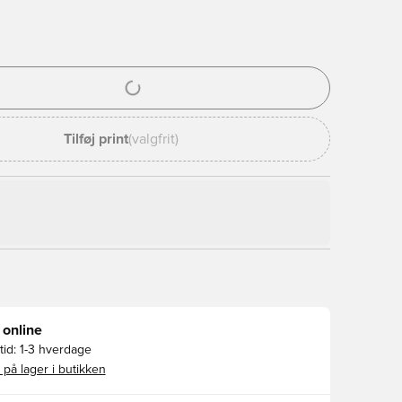
l til at logge ind eller tilmelde dig som medlem
Tilføj print
(valgfrit)
 online
id:
1-3 hverdage
 på lager i butikken