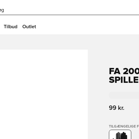
øg
Tilbud
Outlet
FA 20
SPILL
99 kr.
TILGÆNGELIGE 