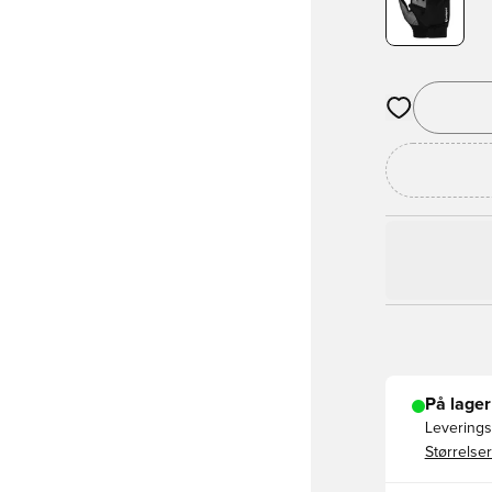
Åbner en Moda
På lager
Leveringst
Størrelser