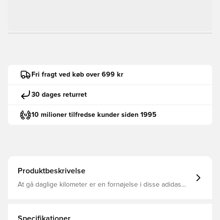
Fri fragt ved køb over 699 kr
30 dages returret
10 milioner tilfredse kunder siden 1995
Produktbeskrivelse
At gå daglige kilometer er en fornøjelse i disse adidas
Pureboost 23-løbesko. BOOST i fuld længde giver
ultimativ returenergi, og strategiske udskæringer langs
ydersålen i gummi lader skummet komprimere og udvide
sig, mens du løber. Den specialdesignede
Specifikationer