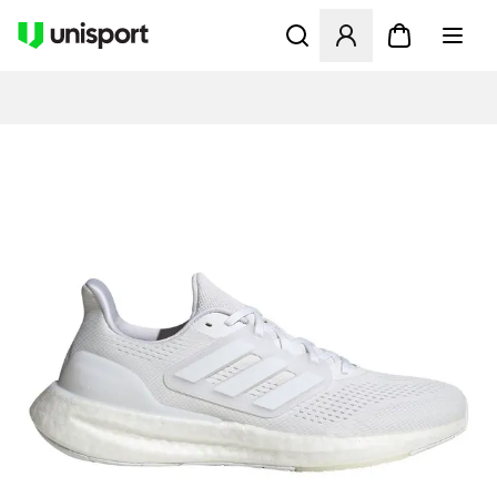
Åbner en Modal til at logge 