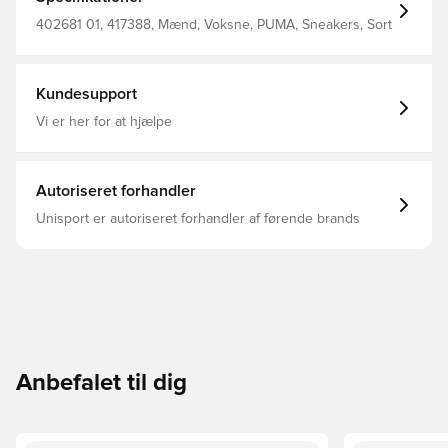
Freunden oder beim entspannten Stadtbummel – die
Core Collection ist dein Allrounder für entspannten Style,
402681 01, 417388, Mænd, Voksne, PUMA, Sneakers, Sort
der immer passt. Zeitlos, zuverlässig und zu allem bereit
– manchmal ist weniger eben einfach mehr. Breite:
Regulär Zehentyp: Abgerundet Verschluss: Schnürsenkel
Absatzart: Flach Obermaterial: Synthetik; Futter: Textil;
Kundesupport
Einlegesohle: Textil; Laufsohle: Gummi
Vi er her for at hjælpe
Autoriseret forhandler
Unisport er autoriseret forhandler af førende brands
Anbefalet til dig