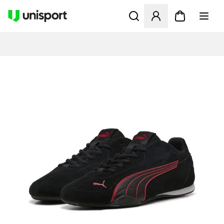
Åbner en Modal til at logge 