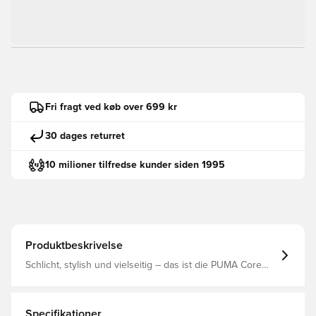
Fri fragt ved køb over 699 kr
30 dages returret
10 milioner tilfredse kunder siden 1995
Produktbeskrivelse
Schlicht, stylish und vielseitig – das ist die PUMA Core
Schuhkollektion. Diese Sneaker sind für alle, die das
Wesentliche schätzen. Sie bieten ein cleanes,
unkompliziertes Design und Komfort für den ganzen Tag.
Ob beim Erledigen von Besorgungen, beim Treffen mit
Specifikationer