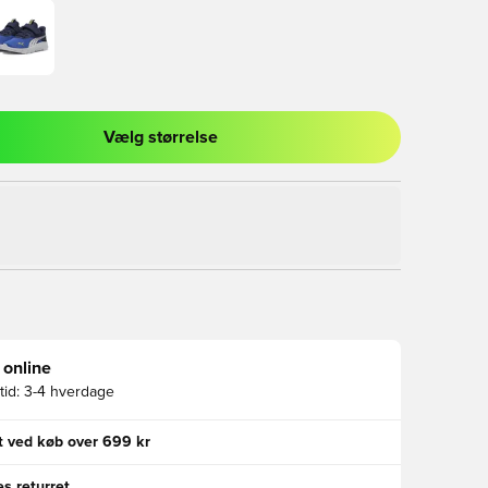
Vælg størrelse
l til at logge ind eller tilmelde dig som medlem
 online
id:
3-4 hverdage
gt ved køb over 699 kr
s returret