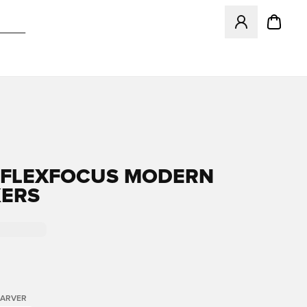
Åbner en Modal ti
FLEXFOCUS MODERN
ERS
FARVER