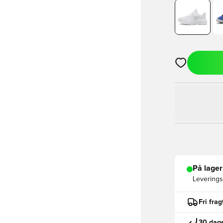
Åbner en Moda
På lager
Leveringst
Fri fra
30 dage