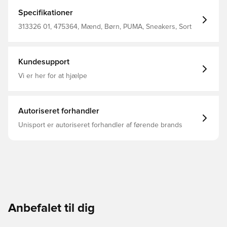
SOFTFOAM+ Dämpfung für mehr Komfort und PUMALite
Schaum für ein leichtes Tragegefühl. Bereit für Sprints
Specifikationer
auf dem Spielplatz, tägliche Abenteuer und alles
dazwischen. Breite: Regulär Zehentyp: Abgerundet
313326 01, 475364, Mænd, Børn, PUMA, Sneakers, Sort
Verschluss: Elastische Bänder Absatzart: Flach Pronation:
Neutral PUMA Kinder: Empfohlen für jüngere Kinder
zwischen 4 und 8 Jahren
Kundesupport
Vi er her for at hjælpe
Autoriseret forhandler
Unisport er autoriseret forhandler af førende brands
Anbefalet til dig