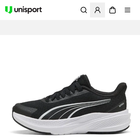
Åbner en Modal til at logge 