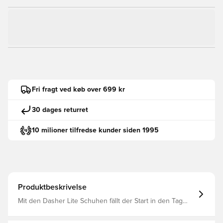
Fri fragt ved køb over 699 kr
30 dages returret
10 milioner tilfredse kunder siden 1995
Produktbeskrivelse
Mit den Dasher Lite Schuhen fällt der Start in den Tag
ganz leicht. Dank SLIPTECH™ geht das An- und
Ausziehen schnell – selbst mit kleinen Händen. Mit