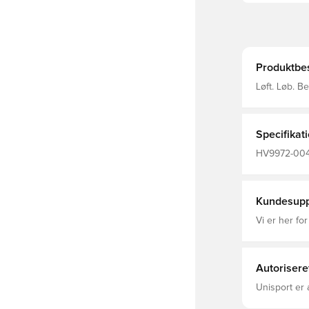
Produktbes
Løft. Løb. B
vælge dit eg
masser af tr
og en let ov
Specifikat
HV9972-004,
Kundesupp
Vi er her for
Autorisere
Unisport er 