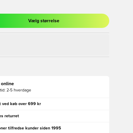
Vælg størrelse
l til at logge ind eller tilmelde dig som medlem
 online
id:
2-5 hverdage
gt ved køb over 699 kr
s returret
oner tilfredse kunder siden 1995