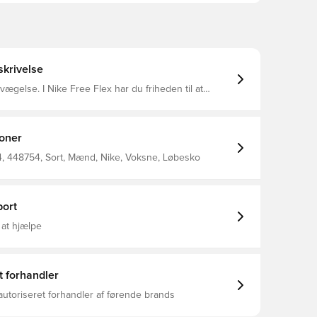
krivelse
evægelse. I Nike Free Flex har du friheden til at
et træningseventyr. Dens alsidige egenskaber giver
æningsmuligheder takket være en fleksibel ydersål
erdel.
ioner
 448754, Sort, Mænd, Nike, Voksne, Løbesko
ort
 at hjælpe
t forhandler
autoriseret forhandler af førende brands