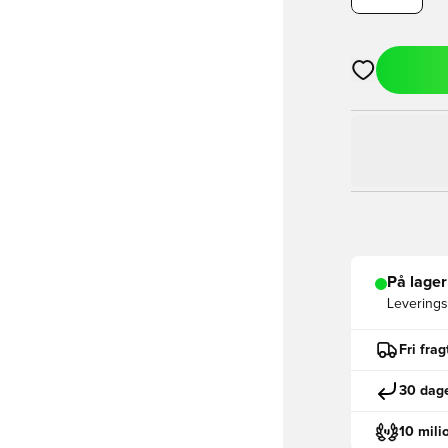
Åbner en Moda
På lager
Leveringst
Fri fra
30 dage
10 mili