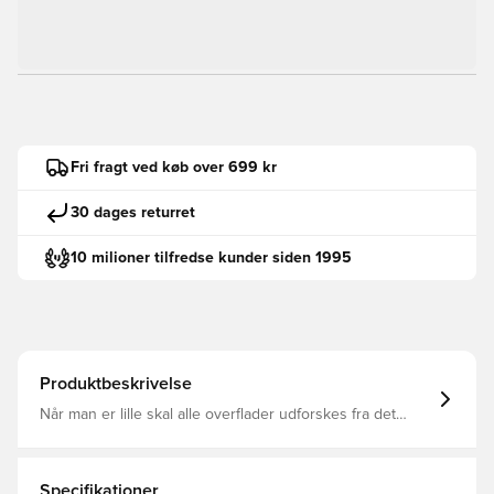
Fri fragt ved køb over 699 kr
30 dages returret
10 milioner tilfredse kunder siden 1995
Produktbeskrivelse
Når man er lille skal alle overflader udforskes fra det
bløde tæppe til blomsterbedet. Disse robuste sko fra
adidas til småbørn har enkle remme med burrebånd, der
holder dem på plads. Gummiydersålen efterlader ingen
sorte mærker, hvilket er godt nyt, hvis din lille guldklump
Specifikationer