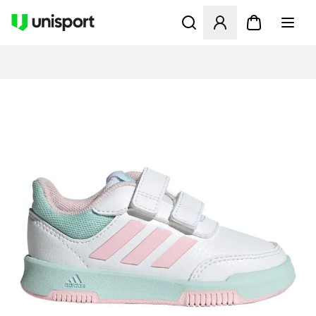
Åbner en Modal til at logge 