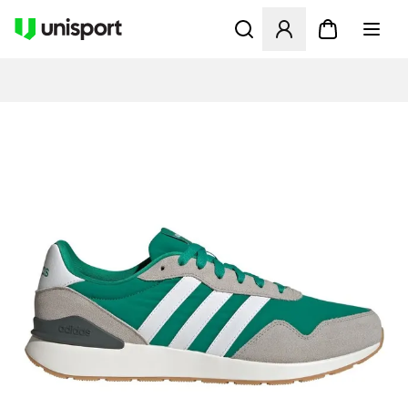
Åbner en Modal til at logge 