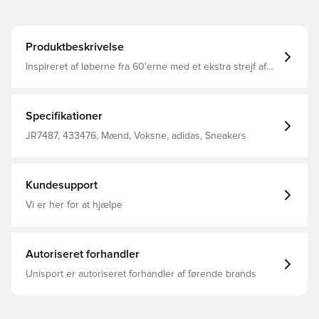
Produktbeskrivelse
Inspireret af løberne fra 60'erne med et ekstra strejf af
80'er-stil, er disse adidas-sko klar til at holde dig i gang.
Læder- og tekstiloverdelen er foret med åndbart mesh,
og påsætninger på tåen og hælen giver ekstra støtte.
Nedenunder giver en EVA-mellemsål og en ydersål i
Specifikationer
gummi støddæmpning og trækkraft i hvert skridt.
Almindelig pasform Snørelukning Overdel i læder og
JR7487, 433476, Mænd, Voksne, adidas, Sneakers
tekstil Tekstilfor EVA-mellemsål Ydersål i gummi
Kundesupport
Vi er her for at hjælpe
Autoriseret forhandler
Unisport er autoriseret forhandler af førende brands