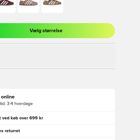
Vælg størrelse
l til at logge ind eller tilmelde dig som medlem
 online
id:
3-4 hverdage
gt ved køb over 699 kr
s returret