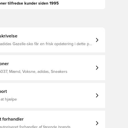
oner tilfredse kunder siden 1995
krivelse
adidas Gazelle-sko får en frisk opdatering i dette par
il og omarbejdede detaljer. Den bløde overdel er
teret læder, og den har syninger på fortåen, der ligner
-tå. Ydersål i gummi og tekstilfor holder dig
ele dagen. Uanset om du udforsker byen eller
ioner
n lang, bringer disse Gazelle sko eventyret.
asform Snørelukning Syntetisk overdel Tekstilfor
037, Mænd, Voksne, adidas, Sneakers
ummi
ort
 at hjælpe
t forhandler
autoriseret forhandler af førende brands