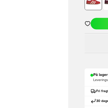
Åbner en Moda
På lager
Leveringst
Fri fra
30 dage