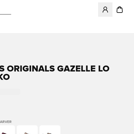
Åbner en Modal ti
S ORIGINALS GAZELLE LO
KO
FARVER