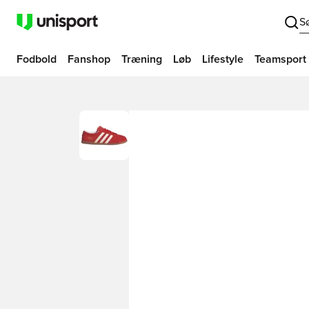
S
Fodbold
Fanshop
Træning
Løb
Lifestyle
Teamsport