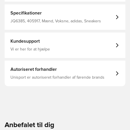
Læderoverdelen er fremhævet med læder 3-Stripes og
minimale broderede detaljer, der er et af Campus'
kendetegn. En elastisk snørebånd og velcrorem gør dem
Specifikationer
nemme at tage af og på, så du aldrig behøver at sætte
farten ned. Almindelig pasform Snørelukning
JQ6385, 405917, Mænd, Voksne, adidas, Sneakers
Læderoverdel Tekstilfor Ydersål i gummi
Kundesupport
Vi er her for at hjælpe
Autoriseret forhandler
Unisport er autoriseret forhandler af førende brands
Anbefalet til dig