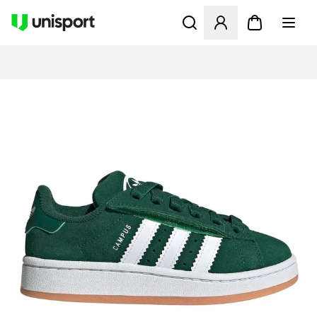
Åbner en Modal til at logge 