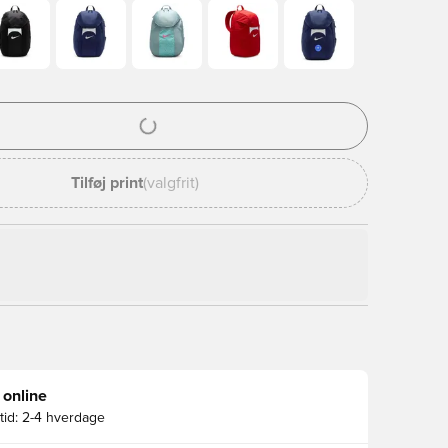
l til at logge ind eller tilmelde dig som medlem
Tilføj print
(valgfrit)
 online
id:
2-4 hverdage