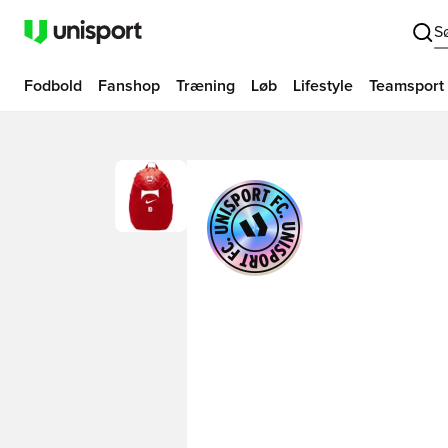
S
Fodbold
Fanshop
Træning
Løb
Lifestyle
Teamsport