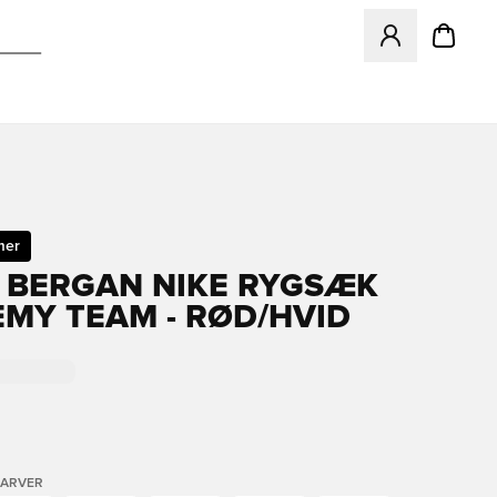
Åbner en Modal ti
mer
 BERGAN NIKE RYGSÆK
MY TEAM - RØD/HVID
FARVER