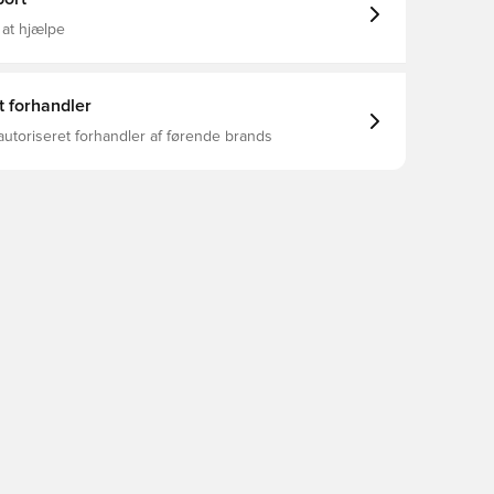
aterede lynlåsstropper gør det nemmere at komme
g under alle forhold Mesh og huller giver øget
 at hjælpe
t forhandler
autoriseret forhandler af førende brands