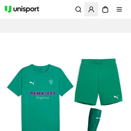
Åbner en Modal til at logge 