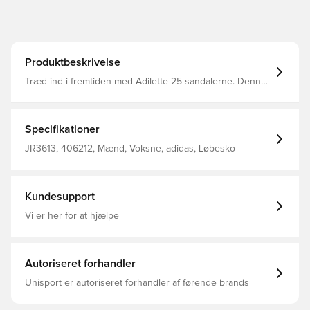
Produktbeskrivelse
Træd ind i fremtiden med Adilette 25-sandalerne. Denne
nye fortolkning af den ikoniske Adilette-silhuet har et
futuristisk og flydende design med fokus på komfort. En
konstruktion i dobbelt densitet kombinerer en stivere
ydre ramme for at give stabilitet med en blødere fodseng
Specifikationer
for at give komfort. Disse sandaler er perfekte til
afslapning eller på farten, så du kan træde ind i fremtiden
JR3613, 406212, Mænd, Voksne, adidas, Løbesko
med stil. Almindelig pasform Slip-on-konstruktion Overdel
i gummi For i gummi Ydersål i gummi
Kundesupport
Vi er her for at hjælpe
Autoriseret forhandler
Unisport er autoriseret forhandler af førende brands