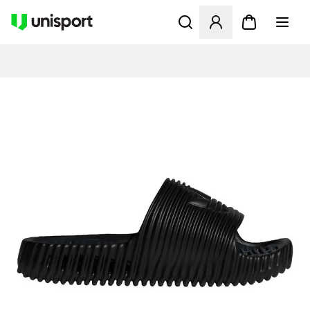
Åbner en Modal til at logge 