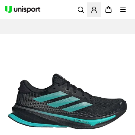
Åbner en Modal til at logge 