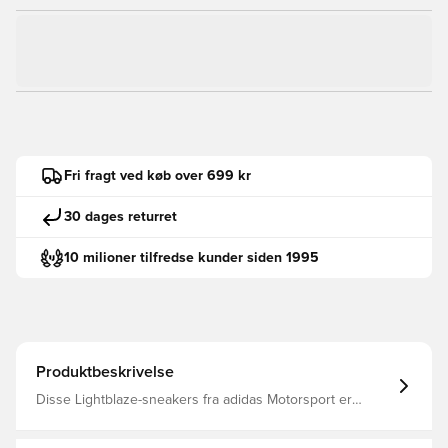
Fri fragt ved køb over 699 kr
30 dages returret
10 milioner tilfredse kunder siden 1995
Produktbeskrivelse
Disse Lightblaze-sneakers fra adidas Motorsport er
inspireret af løbesko med høj ydeevne og er designet til
fans af Mercedes-AMG Formel 1-holdet. En Lightstrike-