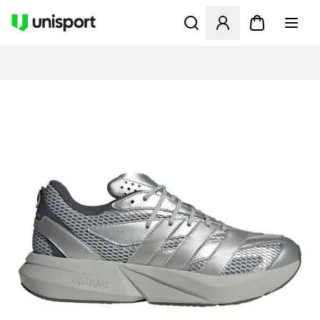
Åbner en Modal til at logge 