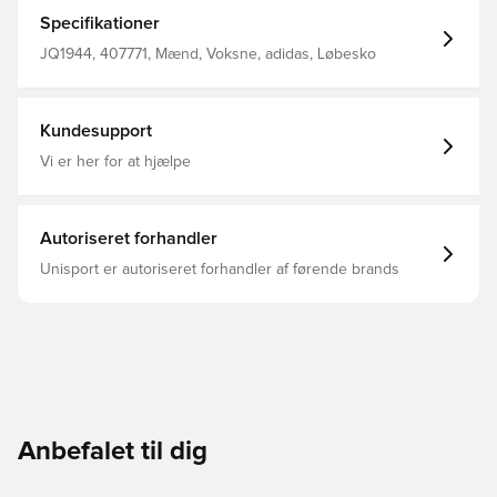
mellemsål giver ultralet støddæmpning, så du kan
bevæge dig med tophastighed. Ripstopoverdelen giver
Specifikationer
øget holdbarhed, mens et Mercedes-AMG Formel 1-
holdlogo giver disse sneakers et signaturpræg.
JQ1944, 407771, Mænd, Voksne, adidas, Løbesko
Almindelig pasform Snørelukning Overdel i tekstil og
syntetisk materiale Tekstilfor Lightstrike-støddæmpning
Ydersål i gummi
Kundesupport
Vi er her for at hjælpe
Autoriseret forhandler
Unisport er autoriseret forhandler af førende brands
Anbefalet til dig