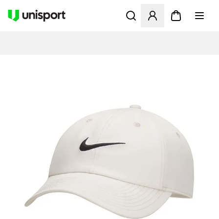
Åbner en Modal til at logge 