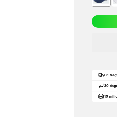
Fri fra
30 dage
10 mili