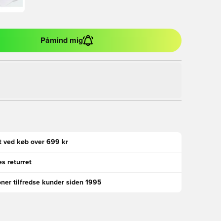
Påmind mig
gt ved køb over 699 kr
s returret
oner tilfredse kunder siden 1995