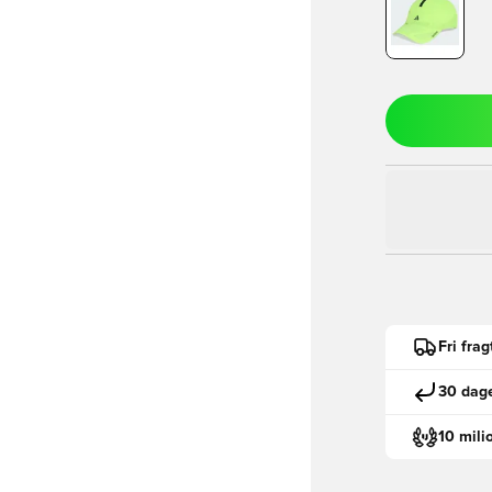
Fri fra
30 dage
10 mili