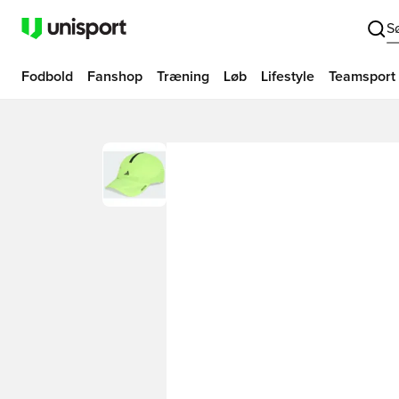
S
Fodbold
Fanshop
Træning
Løb
Lifestyle
Teamsport