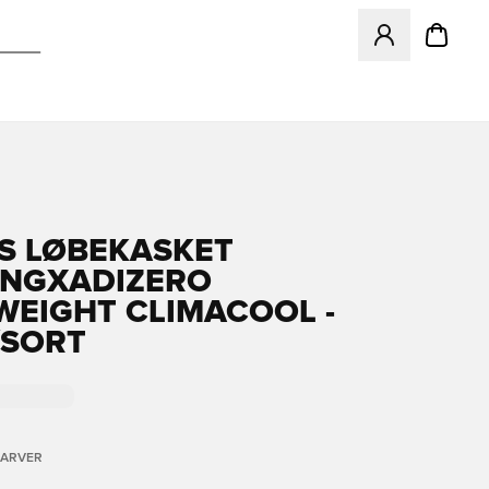
Åbner en Modal ti
S LØBEKASKET
NGXADIZERO
WEIGHT CLIMACOOL -
/SORT
FARVER