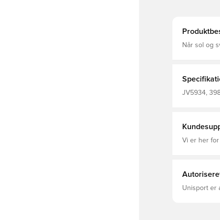
Produktbes
Når sol og s
dig, har den
ventilatione
af øjnene, 
afkølet, tør
Specifikat
håndtere sve
hurtigtørrende 
JV5934, 398
% polyester
skygge Just
Kundesupp
Vi er her for
Autorisere
Unisport er 