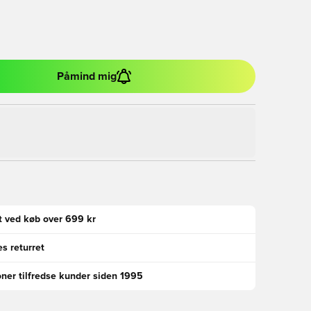
Påmind mig
gt ved køb over 699 kr
s returret
oner tilfredse kunder siden 1995