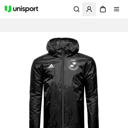
Åbner en Modal til at logge 