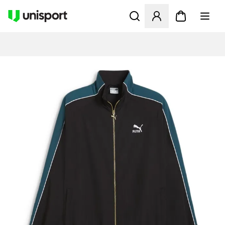
Åbner en Modal til at logge 