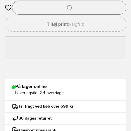
Åbner en Modal til at logge ind eller tilmelde dig som medlem
Tilføj print
(valgfrit)
På lager online
Leveringstid:
2-4 hverdage
Fri fragt ved køb over 699 kr
30 dages returret
Unisport prisgaranti