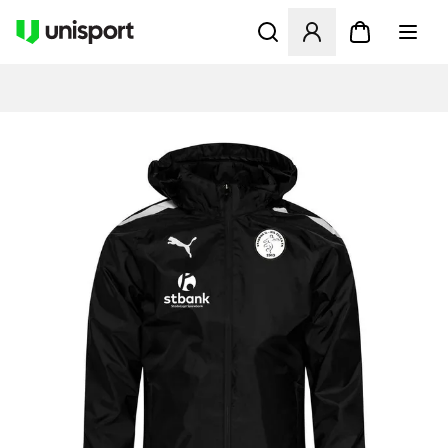
Åbner en Modal til at logge 