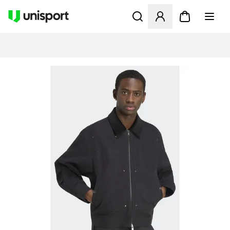
Åbner en Modal til at logge 