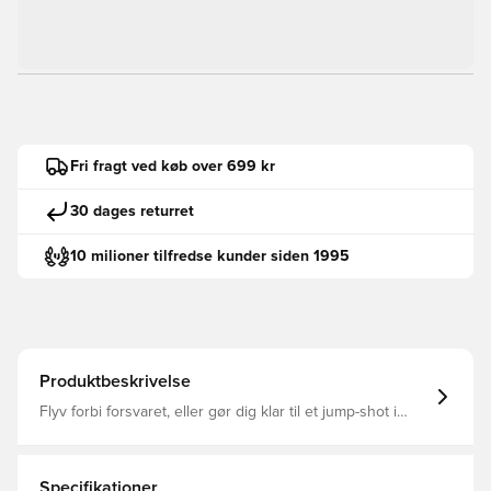
Fri fragt ved køb over 699 kr
30 dages returret
10 milioner tilfredse kunder siden 1995
Produktbeskrivelse
Flyv forbi forsvaret, eller gør dig klar til et jump-shot i
disse indendørssko fra adidas. adidas BOOST-
mellemsålen giver maksimal returenergi til hver
bevægelse, mens konstruktionen holder fødderne
fastspændt til knivskarpe retningsskift og finter. En
Specifikationer