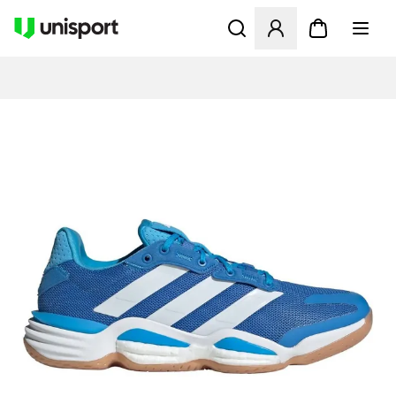
Åbner en Modal til at logge 