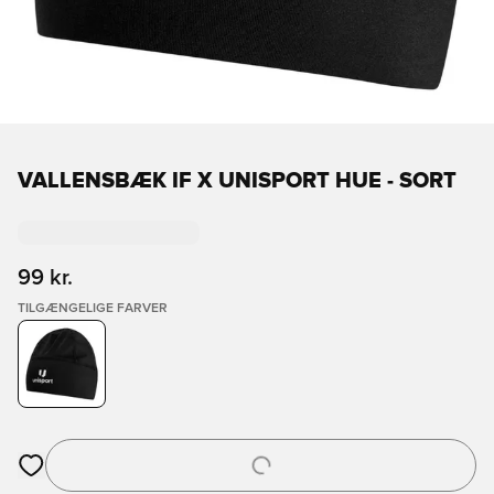
VALLENSBÆK IF X UNISPORT HUE - SORT
99 kr.
TILGÆNGELIGE FARVER
Åbner en Modal til at logge ind eller tilmelde dig som medlem