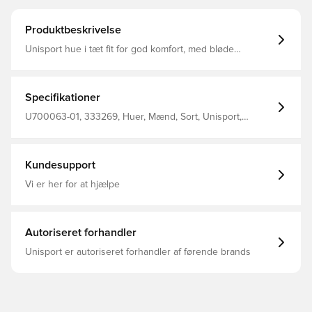
Produktbeskrivelse
Unisport hue i tæt fit for god komfort, med bløde
materialer på indersiden Materialet tillader at huen
fremkommer elastisk, og tilpasser sig efter hovedets form
og størrelse Fremstillet i 92% polyester og 8% spandex
Specifikationer
U700063-01, 333269, Huer, Mænd, Sort, Unisport,
Voksne
Kundesupport
Vi er her for at hjælpe
Autoriseret forhandler
Unisport er autoriseret forhandler af førende brands