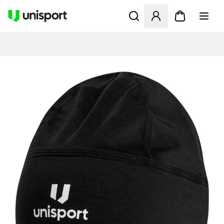
Åbner en Modal til at logge 