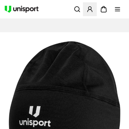
Åbner en Modal til at logge 