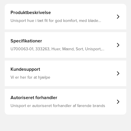
Produktbeskrivelse
Unisport hue i tæt fit for god komfort, med bløde
materialer på indersiden Materialet tillader at huen
fremkommer elastisk, og tilpasser sig efter hovedets form
og størrelse Fremstillet i 92% polyester og 8% spandex
Specifikationer
U700063-01, 333263, Huer, Mænd, Sort, Unisport,
Voksne
Kundesupport
Vi er her for at hjælpe
Autoriseret forhandler
Unisport er autoriseret forhandler af førende brands