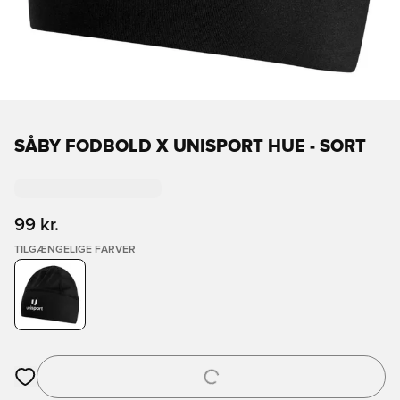
SÅBY FODBOLD X UNISPORT HUE - SORT
99 kr.
TILGÆNGELIGE FARVER
Åbner en Modal til at logge ind eller tilmelde dig som medlem