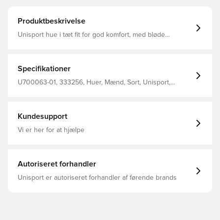
Produktbeskrivelse
Unisport hue i tæt fit for god komfort, med bløde
materialer på indersiden Materialet tillader at huen
fremkommer elastisk, og tilpasser sig efter hovedets form
og størrelse Fremstillet i 92% polyester og 8% spandex
Specifikationer
U700063-01, 333256, Huer, Mænd, Sort, Unisport,
Voksne
Kundesupport
Vi er her for at hjælpe
Autoriseret forhandler
Unisport er autoriseret forhandler af førende brands