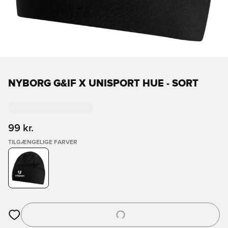
NYBORG G&IF X UNISPORT HUE - SORT
99 kr.
TILGÆNGELIGE FARVER
Åbner en Modal til at logge ind eller tilmelde dig som medlem