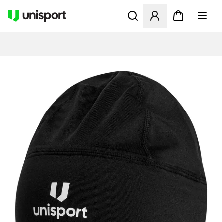
Åbner en Modal til at logge 