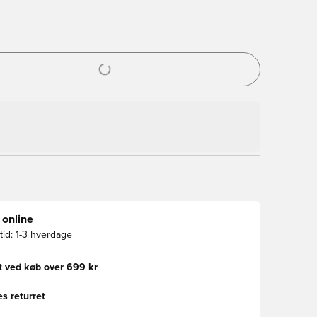
l til at logge ind eller tilmelde dig som medlem
 online
id:
1-3 hverdage
gt ved køb over 699 kr
s returret