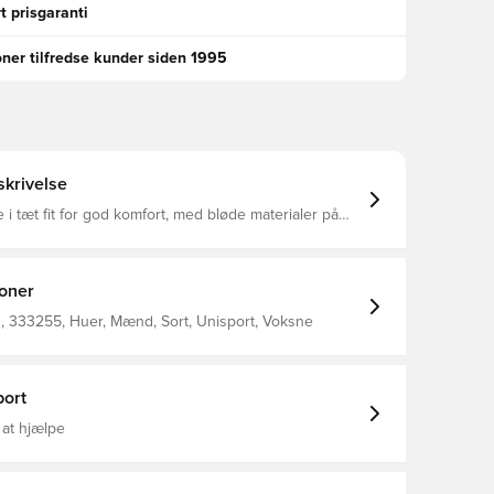
t prisgaranti
oner tilfredse kunder siden 1995
krivelse
 i tæt fit for god komfort, med bløde materialer på
aterialet tillader at huen fremkommer elastisk, og
er hovedets form og størrelse Fremstillet i 92%
g 8% spandex
ioner
 333255, Huer, Mænd, Sort, Unisport, Voksne
ort
 at hjælpe