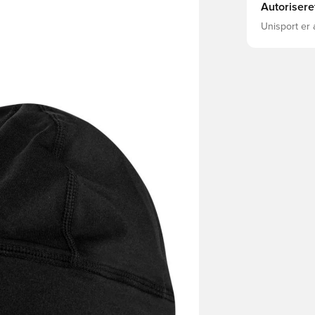
Autorisere
Unisport er 