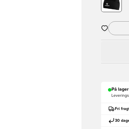
Åbner en Moda
På lager
Leveringst
Fri fra
30 dage