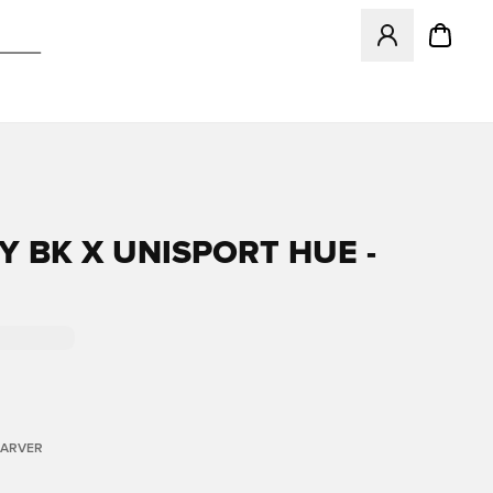
Åbner en Modal ti
Y BK X UNISPORT HUE -
FARVER