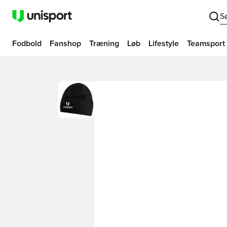
S
Fodbold
Fanshop
Træning
Løb
Lifestyle
Teamsport