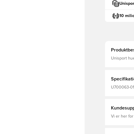
Unispor
10 mili
Produktbes
Unisport hue
indersiden M
tilpasser sig eft
polyester o
Specifikat
U700063-01,
Kundesupp
Vi er her for