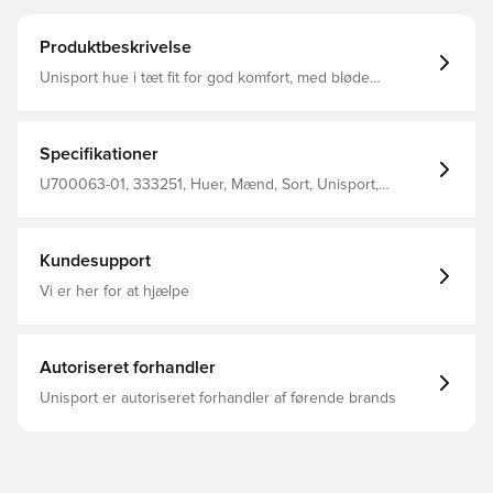
Produktbeskrivelse
Unisport hue i tæt fit for god komfort, med bløde
materialer på indersiden Materialet tillader at huen
fremkommer elastisk, og tilpasser sig efter hovedets form
og størrelse Fremstillet i 92% polyester og 8% spandex
Specifikationer
U700063-01, 333251, Huer, Mænd, Sort, Unisport,
Voksne
Kundesupport
Vi er her for at hjælpe
Autoriseret forhandler
Unisport er autoriseret forhandler af førende brands