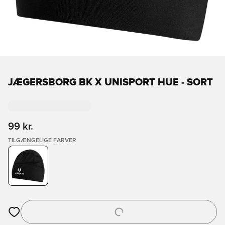
JÆGERSBORG BK X UNISPORT HUE - SORT
99 kr.
TILGÆNGELIGE FARVER
Åbner en Modal til at logge ind eller tilmelde dig som medlem