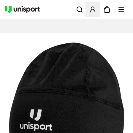
Åbner en Modal til at logge 