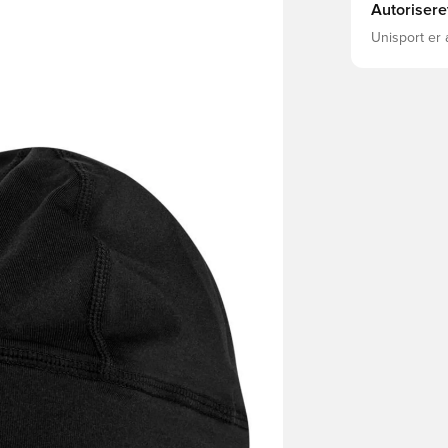
Autorisere
Unisport er 