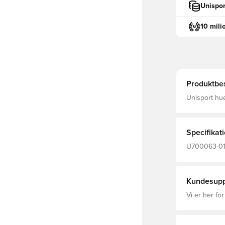
Unispor
10 mili
Produktbes
Unisport hue
indersiden M
tilpasser sig eft
polyester o
Specifikat
U700063-01,
Kundesupp
Vi er her for