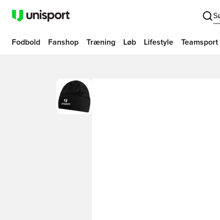
S
Fodbold
Fanshop
Træning
Løb
Lifestyle
Teamsport