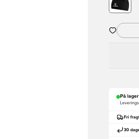
Åbner en Moda
På lager
Leveringst
Fri fra
30 dage