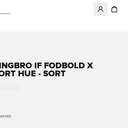
Åbner en Modal ti
INGBRO IF FODBOLD X
ORT HUE - SORT
FARVER