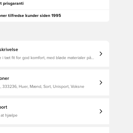
t prisgaranti
oner tilfredse kunder siden 1995
krivelse
 i tæt fit for god komfort, med bløde materialer på
aterialet tillader at huen fremkommer elastisk, og
er hovedets form og størrelse Fremstillet i 92%
g 8% spandex
ioner
 333236, Huer, Mænd, Sort, Unisport, Voksne
ort
 at hjælpe