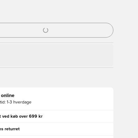
l til at logge ind eller tilmelde dig som medlem
 online
id:
1-3 hverdage
gt ved køb over 699 kr
s returret