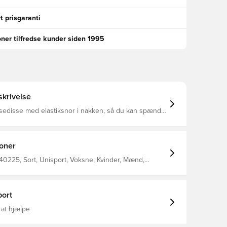
t prisgaranti
oner tilfredse kunder siden 1995
krivelse
lsedisse med elastiksnor i nakken, så du kan spænde
et optimalt fit Designet med Unisport logo på fronten
 100% polyester.
ioner
0225, Sort, Unisport, Voksne, Kvinder, Mænd,
ort
 at hjælpe