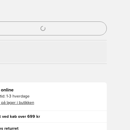
l til at logge ind eller tilmelde dig som medlem
 online
id:
1-3 hverdage
 på lager i butikken
gt ved køb over 699 kr
s returret