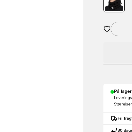
Åbner en Moda
På lager
Leveringst
Størrelser
Fri fra
30 dage