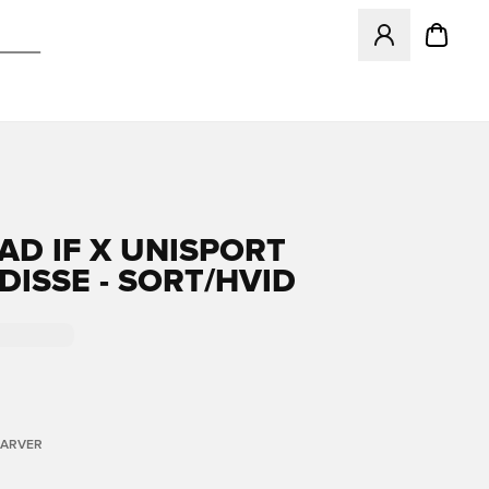
Åbner en Modal ti
AD IF X UNISPORT
DISSE - SORT/HVID
FARVER