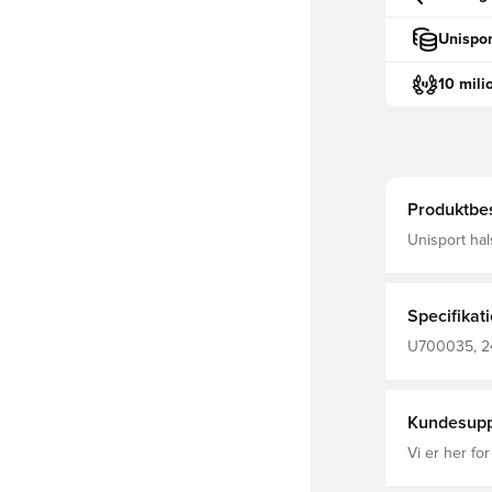
Unispor
10 mili
Produktbes
Unisport ha
den til for 
Fremstillet i
Specifikat
U700035, 24
Halsedisser
Kundesupp
Vi er her for