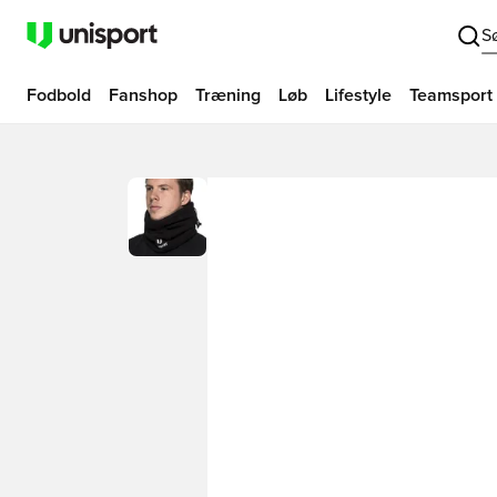
S
Fodbold
Fanshop
Træning
Løb
Lifestyle
Teamsport