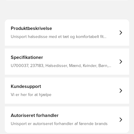
Produktbeskrivelse
Unisport halsedisse med et tæt og komfortabelt fit
Designet med Unisport logo på fronten Fremstillet i 100%
polyester.
Specifikationer
U700037, 237183, Halsedisser, Mænd, Kvinder, Børn,
Unisport, Sort
Kundesupport
Vi er her for at hjælpe
Autoriseret forhandler
Unisport er autoriseret forhandler af førende brands