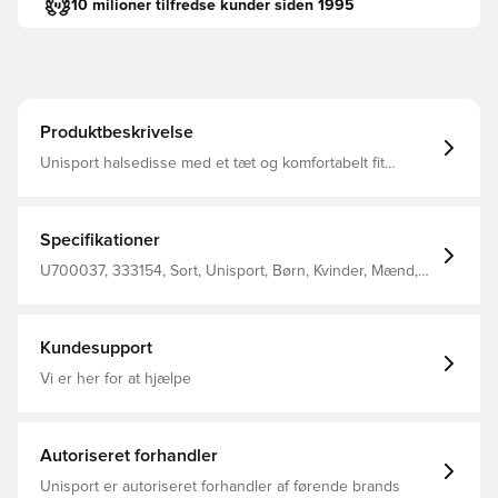
10 milioner tilfredse kunder siden 1995
Produktbeskrivelse
Unisport halsedisse med et tæt og komfortabelt fit
Designet med Unisport logo på fronten Fremstillet i 100%
polyester.
Specifikationer
U700037, 333154, Sort, Unisport, Børn, Kvinder, Mænd,
Halsedisser
Kundesupport
Vi er her for at hjælpe
Autoriseret forhandler
Unisport er autoriseret forhandler af førende brands