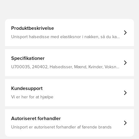
Produktbeskrivelse
Unisport halsedisse med elastiksnor i nakken, så du kan
spænde den til for et optimalt fit Designet med Unisport
logo på fronten Fremstillet i 100% polyester.
Specifikationer
U700035, 240402, Halsedisser, Mænd, Kvinder, Voksne,
Unisport, Sort
Kundesupport
Vi er her for at hjælpe
Autoriseret forhandler
Unisport er autoriseret forhandler af førende brands