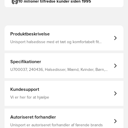
10 milioner tilfredse kunder siden 1995
Produktbeskrivelse
Unisport halsedisse med et tæt og komfortabelt fit
Designet med Unisport logo på fronten Fremstillet i 100%
polyester.
Specifikationer
U700037, 240436, Halsedisser, Mænd, Kvinder, Børn,
Unisport, Sort
Kundesupport
Vi er her for at hjælpe
Autoriseret forhandler
Unisport er autoriseret forhandler af førende brands