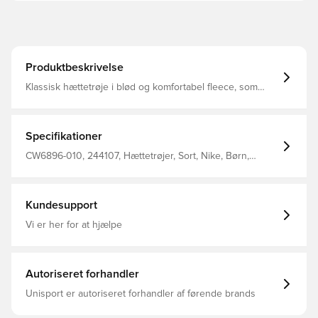
Produktbeskrivelse
Klassisk hættetrøje i blød og komfortabel fleece, som
holder dig varm samt beskyttet mod kulden
Kængurulommen giver mulighed for opbevaring af
personlige ejendele En del af den populære Park 20
kollektion fra Nike Regular fit Fremstillet i 80% bomuld og
Specifikationer
20% polyester.
CW6896-010, 244107, Hættetrøjer, Sort, Nike, Børn,
Mænd, Nike Park, Lange ærmer, 80% Cotton 20%
Polyester
Kundesupport
Vi er her for at hjælpe
Autoriseret forhandler
Unisport er autoriseret forhandler af førende brands