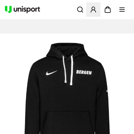
Åbner en Modal til at logge 