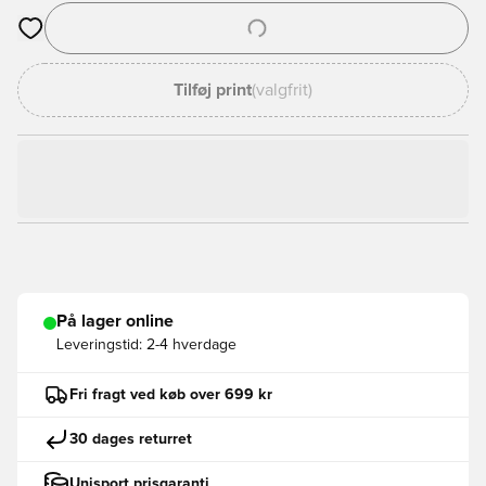
Åbner en Modal til at logge ind eller tilmelde dig som medlem
Tilføj print
(valgfrit)
På lager online
Leveringstid:
2-4 hverdage
Fri fragt ved køb over 699 kr
30 dages returret
Unisport prisgaranti