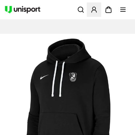
Åbner en Modal til at logge 