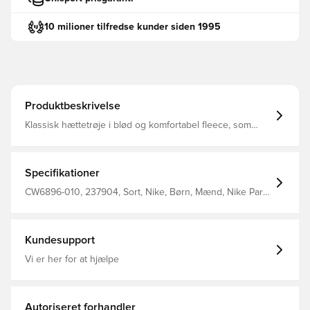
10 milioner tilfredse kunder siden 1995
Produktbeskrivelse
Klassisk hættetrøje i blød og komfortabel fleece, som
holder dig varm samt beskyttet mod kulden
Kængurulommen giver mulighed for opbevaring af
personlige ejendele En del af den populære Park 20
kollektion fra Nike Regular fit Fremstillet i 80% bomuld og
Specifikationer
20% polyester.
CW6896-010, 237904, Sort, Nike, Børn, Mænd, Nike Park,
Lange ærmer, Hættetrøjer, 80% Cotton 20% Polyester
Kundesupport
Vi er her for at hjælpe
Autoriseret forhandler