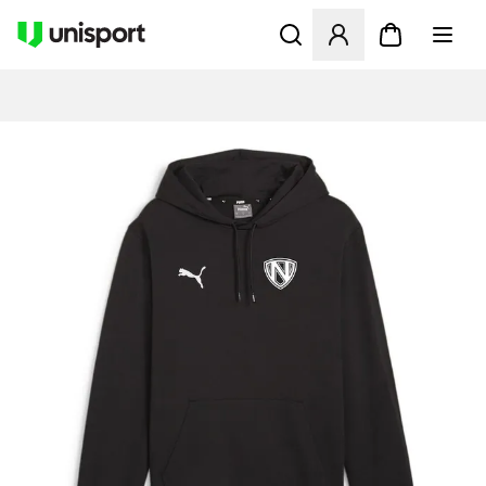
Åbner en Modal til at logge 