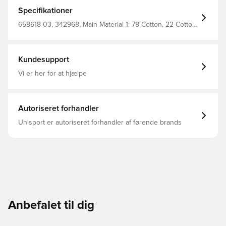
personlige ejendele Ribbet ved bunden af trøjen og
ærmerne, hvilket er med til forbedre fittet og øge
Specifikationer
komforten Regular fit Fremstillet i 68% bomuld og 32%
polyester.
658618 03, 342968, Main Material 1: 78 Cotton, 22 Cotton
Recycled - Baby Terry - 260.00 G/M² - Piece Dyed -
Chemical- Regular Finishing, Lange ærmer, Hættetrøjer,
Mænd, Sort, PUMA, Voksne
Kundesupport
Vi er her for at hjælpe
Autoriseret forhandler
Unisport er autoriseret forhandler af førende brands
Anbefalet til dig