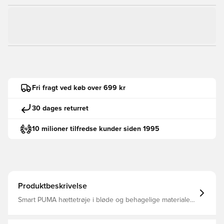
Fri fragt ved køb over 699 kr
30 dages returret
10 milioner tilfredse kunder siden 1995
Produktbeskrivelse
Smart PUMA hættetrøje i bløde og behagelige materialer,
som er velegnet til både sport og fritid Modellen er med
kængurulomme, der giver mulighed for opbevaring af