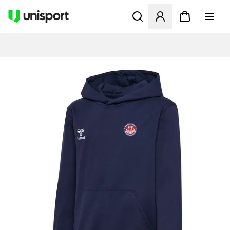
Åbner en Modal til at logge 