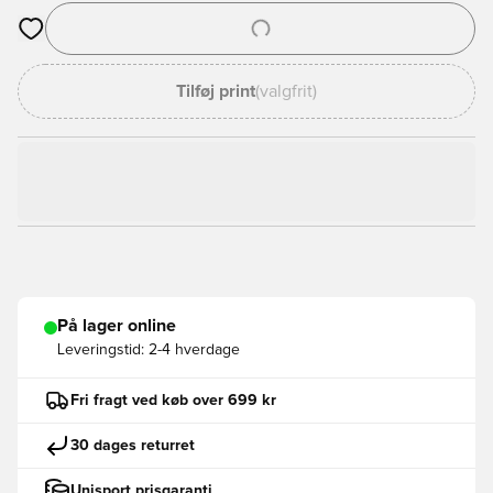
Åbner en Modal til at logge ind eller tilmelde dig som medlem
Tilføj print
(valgfrit)
På lager online
Leveringstid:
2-4 hverdage
Fri fragt ved køb over 699 kr
30 dages returret
Unisport prisgaranti