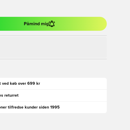
Påmind mig
gt ved køb over 699 kr
s returret
oner tilfredse kunder siden 1995