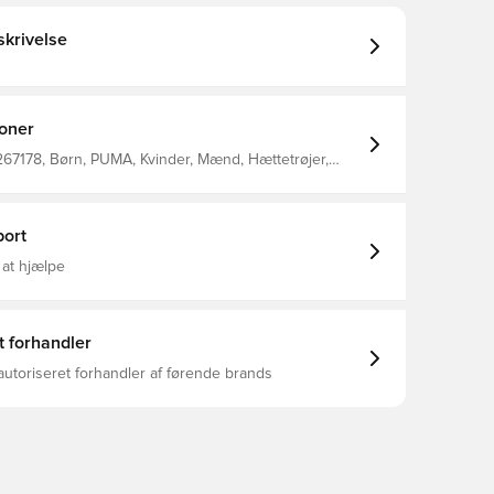
krivelse
ioner
267178, Børn, PUMA, Kvinder, Mænd, Hættetrøjer,
, Grå
ort
 at hjælpe
t forhandler
autoriseret forhandler af førende brands