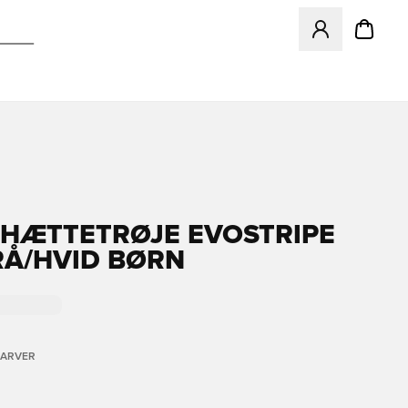
Åbner en Modal ti
HÆTTETRØJE EVOSTRIPE
GRÅ/HVID BØRN
FARVER