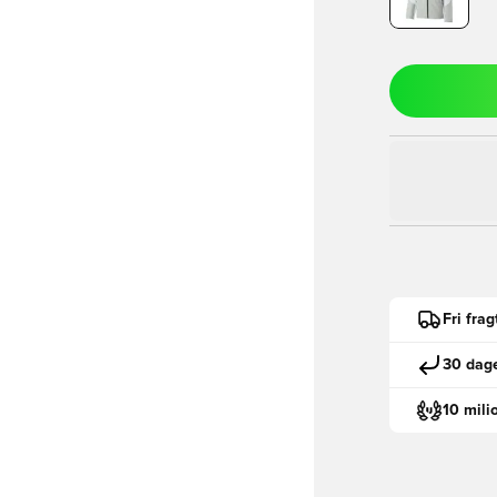
Fri fra
30 dage
10 mili