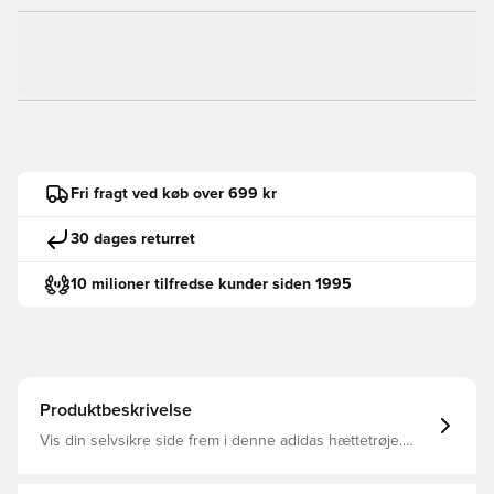
Fri fragt ved køb over 699 kr
30 dages returret
10 milioner tilfredse kunder siden 1995
Produktbeskrivelse
Vis din selvsikre side frem i denne adidas hættetrøje.
Bånd og udskæringer giver den klassiske
hættetrøjesilhuet et uventet twist. Stoffet smyger sig om