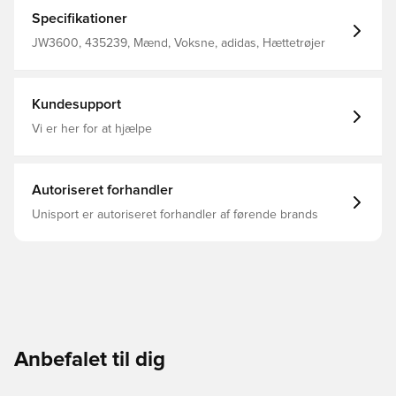
din figur, så du kan bevæge dig frit og vise din form.
Oversize pasform Pullover-stil Hovedmateriale: 53%
Specifikationer
Bomuld / 47% Polyester(100% Genbrugs)
JW3600, 435239, Mænd, Voksne, adidas, Hættetrøjer
Kundesupport
Vi er her for at hjælpe
Autoriseret forhandler
Unisport er autoriseret forhandler af førende brands
Anbefalet til dig