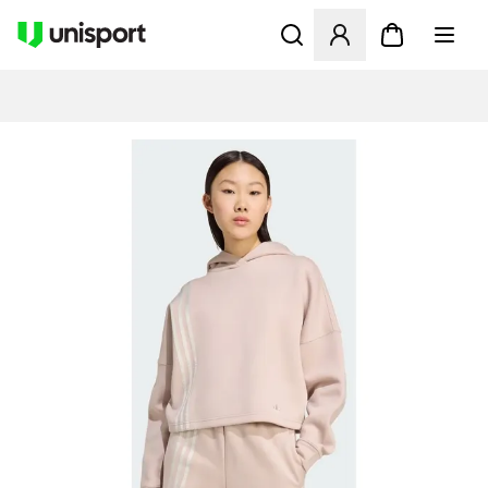
Åbner en Modal til at logge 