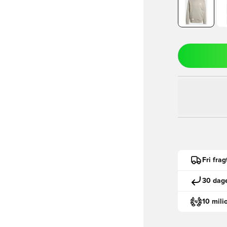
Fri fra
30 dage
10 mili