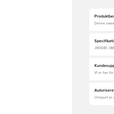
Produktbes
Denne sweat
eksklusiv kom
at røre ved, 
varmen. En 
på det ene ærme g
Specifikat
Kropsstykke
ribstrik Me
JW3081, 388
Kundesupp
Vi er her for
Autorisere
Unisport er 