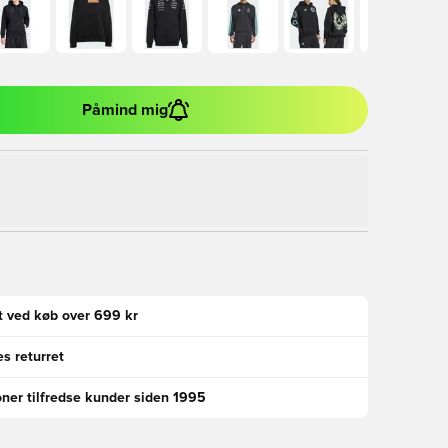
Påmind mig
gt ved køb over 699 kr
s returret
oner tilfredse kunder siden 1995