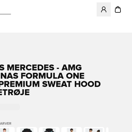
Åbner en Modal ti
S MERCEDES - AMG
NAS FORMULA ONE
PREMIUM SWEAT HOOD
ETRØJE
FARVER